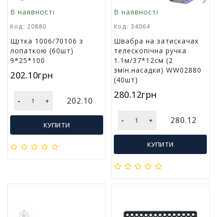
м
В наявності
В наявності
у
Код: 20880
Код: 34064
Щітка 1006/70106 з
Швабра на затискачах
Т
лопаткою (60шт)
телескопічна ручка
о
9*25*100
1.1м/37*12см (2
в
змін.насадки) WW02880
а
202.10грн
(40шт)
р
и
280.12грн
-
д
202.10
+
л
-
я
280.12
+
КУПИТИ
г
о
КУПИТИ
с
п
о
д
а
р
с
т