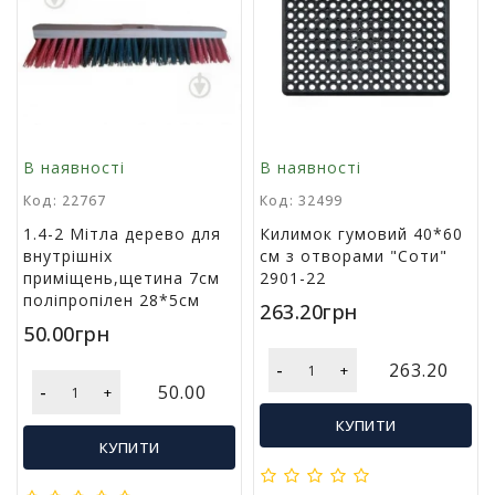
в
а
Т
о
в
а
В наявності
В наявності
р
Код: 22767
Код: 32499
и
д
1.4-2 Мітла дерево для
Килимок гумовий 40*60
о
внутрішніх
см з отворами "Соти"
с
приміщень,щетина 7см
2901-22
в
поліпропілен 28*5см
263.20грн
я
50.00грн
т
а
-
263.20
+
-
50.00
+
Т
КУПИТИ
о
КУПИТИ
в
а