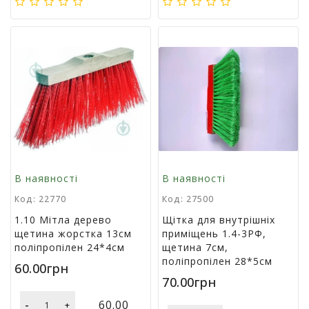
г
р
а
ш
к
и
Н
а
с
т
і
В наявності
В наявності
л
ь
Код: 22770
Код: 27500
н
1.10 Мітла дерево
Щітка для внутрішніх
і
щетина жорстка 13см
приміщень 1.4-3РФ,
і
поліпропілен 24*4см
щетина 7см,
г
поліпропілен 28*5см
р
60.00грн
и
70.00грн
-
60.00
+