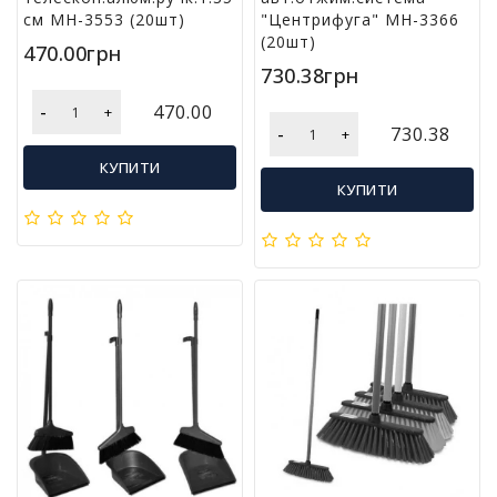
см MH-3553 (20шт)
"Центрифуга" MH-3366
і
(20шт)
й
470.00грн
н
730.38грн
і
т
-
470.00
+
о
-
730.38
+
в
КУПИТИ
а
КУПИТИ
р
и