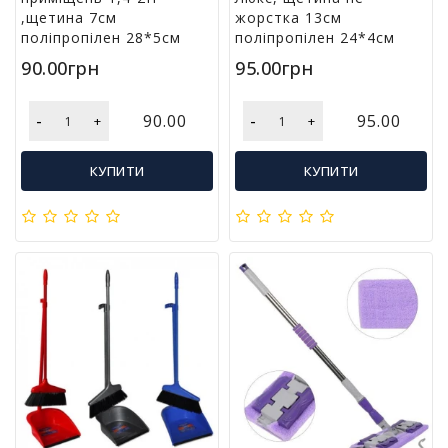
л
,щетина 7см
жорстка 13см
і
поліпропілен 28*5см
поліпропілен 24*4см
т
90.00грн
95.00грн
е
р
а
-
-
90.00
95.00
+
+
т
у
КУПИТИ
КУПИТИ
р
а
Т
о
в
а
р
и
д
л
я
д
о