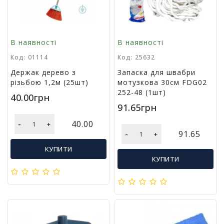
т
и
п
р
В наявності
В наявності
о
Код: 01114
Код: 25632
д
а
Держак дерево з
Запаска для швабри
ж
різьбою 1,2м (25шт)
мотузкова 30см FDG02
і
252-48 (1шт)
40.00грн
в
91.65грн
-
40.00
+
В
-
91.65
+
с
е
КУПИТИ
д
КУПИТИ
л
я
о
ф
і
с