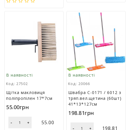
р
и
д
л
я
в
і
д
п
о
ч
и
н
В наявності
В наявності
к
Код: 27502
Код: 20066
у
т
Щітка макловиця
Швабра С-0171 / 6012 з
а
поліпропілен 17*7см
тряп.вел.щетина (60шт)
т
41*13*127см
55.00грн
у
198.81грн
р
и
-
55.00
+
з
-
198.81
+