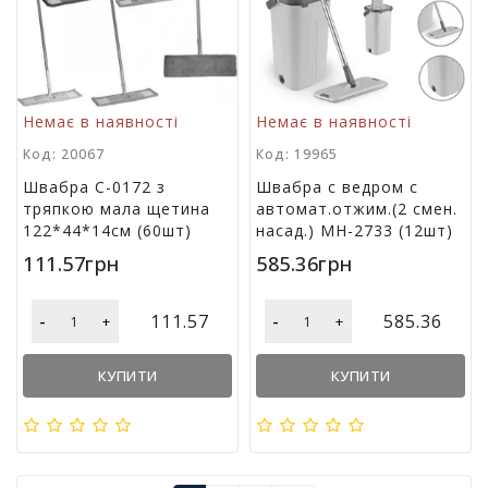
Немає в наявності
Немає в наявності
Код: 20067
Код: 19965
Швабра С-0172 з
Швабра с ведром с
тряпкою мала щетина
автомат.отжим.(2 смен.
122*44*14см (60шт)
насад.) MH-2733 (12шт)
111.57грн
585.36грн
-
-
111.57
585.36
+
+
КУПИТИ
КУПИТИ