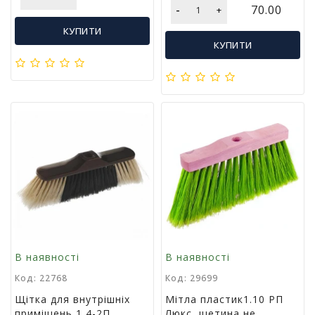
Т
-
70.00
+
в
КУПИТИ
о
КУПИТИ
р
ч
і
с
т
ь
т
а
х
о
б
і
Д
и
В наявності
В наявності
т
Код: 22768
Код: 29699
я
ч
Щітка для внутрішніх
Мітла пластик1.10 РП
а
приміщень 1,4-2П
Люкс, щетина не