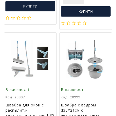
м
у
КУПИТИ
КУПИТИ
Х
а
р
ч
о
в
а
у
п
а
к
о
в
к
В наявності
В наявності
а
Код: 20997
Код: 20999
Швабра для окон с
Швабра с ведром
А
распылит.и
d33*21см с
к
телескоп.алюм.ручк.1.35
авт.отжим.система
ц