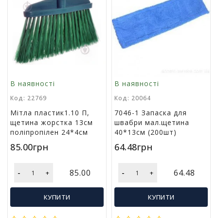
у
К
а
н
ц
е
л
В наявності
В наявності
я
р
Код: 22769
Код: 20064
с
Мітла пластик1.10 П,
7046-1 Запаска для
ь
щетина жорстка 13см
швабри мал.щетина
к
поліпропілен 24*4см
40*13см (200шт)
і
т
85.00грн
64.48грн
о
в
а
-
-
85.00
64.48
+
+
р
и
КУПИТИ
КУПИТИ
І