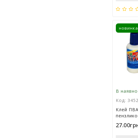
новинка
В наявно
Код: 345
Клей ПВА
пензлико
27.00гр