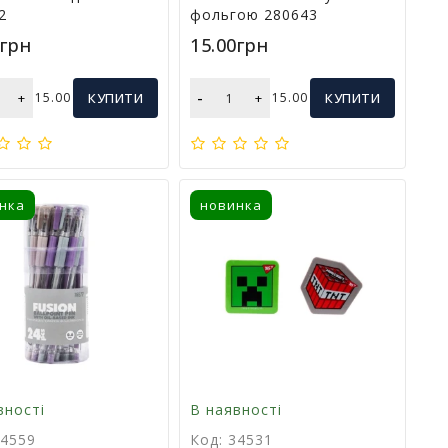
2
фольгою 280643
0грн
15.00грн
-
+
15.00
КУПИТИ
+
15.00
КУПИТИ
нка
новинка
вності
В наявності
34559
Код: 34531