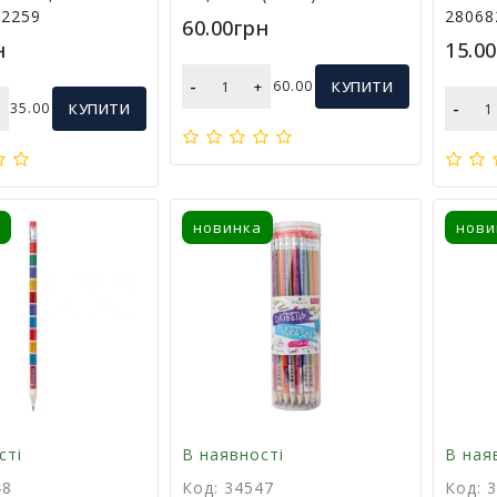
12259
28068
60.00грн
н
15.0
-
+
60.00
КУПИТИ
-
+
35.00
КУПИТИ
новинка
нови
сті
В наявності
В ная
48
Код: 34547
Код: 