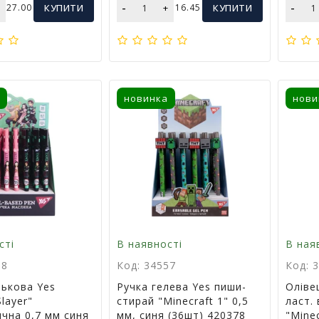
-
-
+
27.00
КУПИТИ
+
16.45
КУПИТИ
новинка
нови
сті
В наявності
В ная
58
Код: 34557
Код: 
лькова Yes
Ручка гелева Yes пиши-
Олівец
layer"
стирай "Minecraft 1" 0,5
ласт. 
чна 0,7 мм синя
мм, синя (36шт) 420378
"Minec