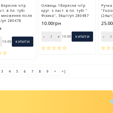
1Вересня ч/гр
Олівець 1Вересня ч/гр
Ручка
ст. в пл. тубі
круг. з ласт. в пл. тубі "
"Fusio
 множення після
Фізика", 36шт/уп 280487
(24шт
т/уп 280478
10.00грн
25.0
н
-
-
+
10.00
КУПИТИ
+
10.00
КУПИТИ
3
4
5
6
7
8
9
>
>|