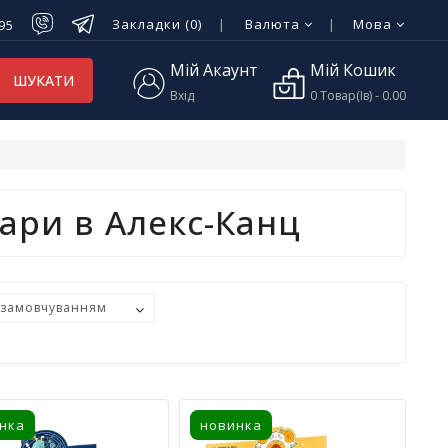
Закладки (0)
Валюта
Мова
-95
Мій Акаунт
Мій Кошик
ШУКАТИ
Вхід
0 Товар(ів) - 0.00
вари в Алекс-Канц
нка
новинка