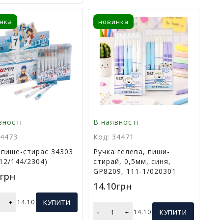
нка
новинка
вності
В наявності
34473
Код: 34471
 пише-стирає 34303
Ручка гелева, пиши-
(12/144/2304)
стирай, 0,5мм, синя,
GP8209, 111-1/020301
0грн
14.10грн
+
14.10
КУПИТИ
-
+
14.10
КУПИТИ