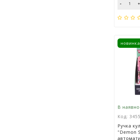
-
новинка
В наявно
Код: 345
Ручка ку
"Demon S
автомати