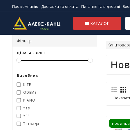
Про компанію
Доставка та оплата
Питання та відповіді
Бло
КАТАЛОГ
Фільтр
Канцтовар
Ціна
4
-
4700
Нов
Виробник
KITE
ODEMEI
Показат
PIANO
Yes
YES
новинка
Тетрада