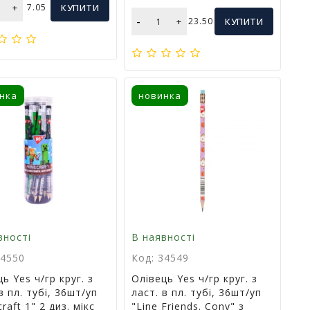
+
7.05
КУПИТИ
-
+
23.50
КУПИТИ
нка
новинка
вності
В наявності
34550
Код: 34549
ь Yes ч/гр круг. з
Олівець Yes ч/гр круг. з
в пл. тубі, 36шт/уп
ласт. в пл. тубі, 36шт/уп
raft 1" 2 диз. мікс
"Line Friends. Cony" з