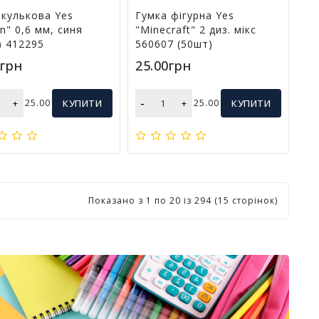
 кулькова Yes
Гумка фігурна Yes
n" 0,6 мм, синя
"Minecraft" 2 диз. мікс
) 412295
560607 (50шт)
0грн
25.00грн
-
+
25.00
КУПИТИ
+
25.00
КУПИТИ
Показано з 1 по 20 із 294 (15 сторінок)