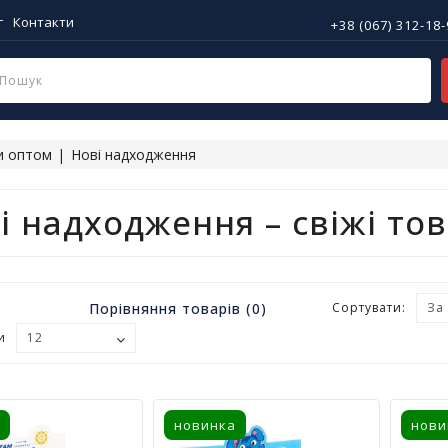
г
Контакти
+38 (067) 312-18
и оптом
Нові надходження
і надходження – свіжі то
Порівняння товарів (0)
Сортувати:
и
новинка
нови