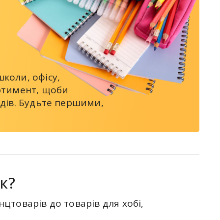
коли, офісу,
ортимент, щоби
ндів. Будьте першими,
к?
цтоварів до товарів для хобі,