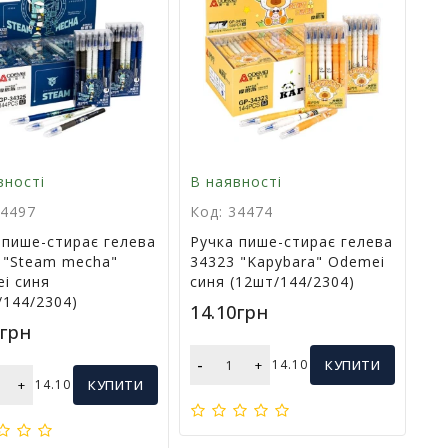
вності
В наявності
34497
Код: 34474
 пише-стирає гелева
Ручка пише-стирає гелева
 "Steam mecha"
34323 "Kapybara" Odemei
i синя
синя (12шт/144/2304)
/144/2304)
14.10грн
0грн
-
+
14.10
КУПИТИ
+
14.10
КУПИТИ