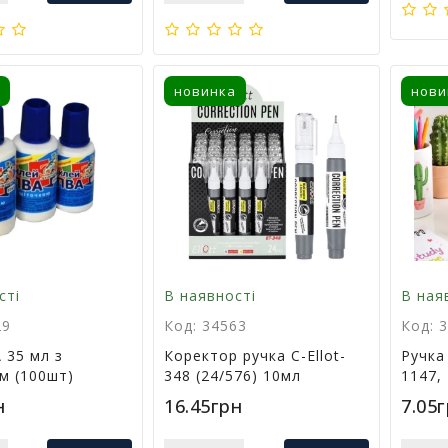
новинка
нови
сті
В наявності
В ная
29
Код: 34563
Код: 
 35 мл з
Коректор ручка С-Ellot-
Ручка
м (100шт)
348 (24/576) 10мл
1147,
н
16.45грн
7.05