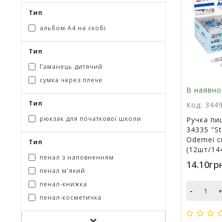
Тип
альбом А4 на скобі
Тип
Гаманець дитячий
сумка через плече
В наявно
Тип
Код: 344
рюкзак для початкової школи
Ручка пи
34335 "S
Odemei с
Тип
(12шт/14
пенал з наповненням
14.10гр
пенал м'який
пенал-книжка
-
пенал-косметичка