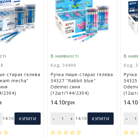
сті
В наявності
В ная
98
Код: 34499
Код: 
ше-стирає гелева
Ручка пише-стирає гелева
Ручка
team mecha"
34327 "Rabbit blue"
34325
иня
Odemei синя
Odeme
4/2304)
(12шт/144/2304)
(12шт
н
14.10грн
14.1
-
-
+
14.10
КУПИТИ
+
14.10
КУПИТИ