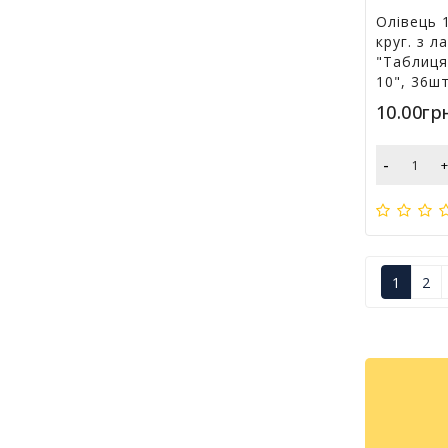
Олівець 
круг. з ла
"Таблиця
10", 36ш
10.00гр
-
1
2