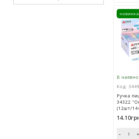
новинка
В наявно
Код: 344
Ручка пи
34322 "O
(12шт/14
14.10гр
-