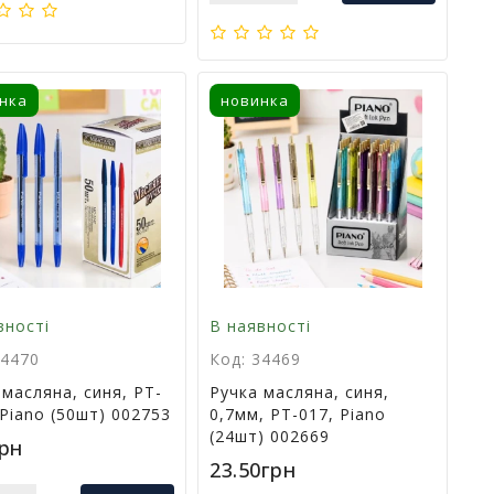
нка
новинка
вності
В наявності
34470
Код: 34469
 масляна, синя, PT-
Ручка масляна, синя,
 Piano (50шт) 002753
0,7мм, РT-017, Piano
(24шт) 002669
грн
23.50грн