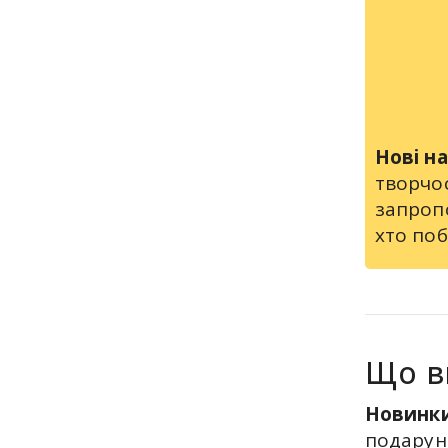
Нові н
творчо
запропо
хто поб
Що в
Новинк
подарунк