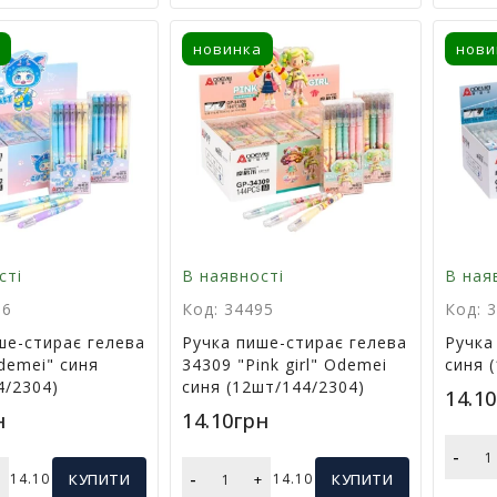
новинка
нови
сті
В наявності
В ная
96
Код: 34495
Код: 
ше-стирає гелева
Ручка пише-стирає гелева
Ручка
demei" синя
34309 "Pink girl" Odemei
синя 
4/2304)
синя (12шт/144/2304)
14.1
н
14.10грн
-
-
+
14.10
КУПИТИ
+
14.10
КУПИТИ