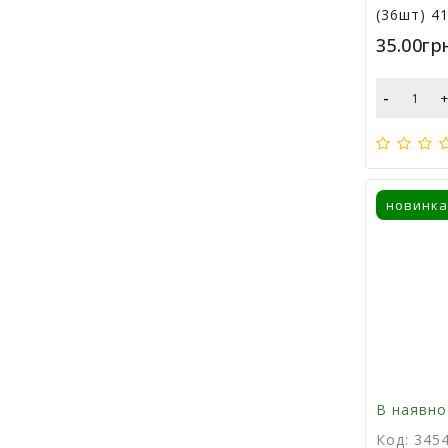
(36шт) 4
35.00гр
-
новинка
В наявно
Код: 345