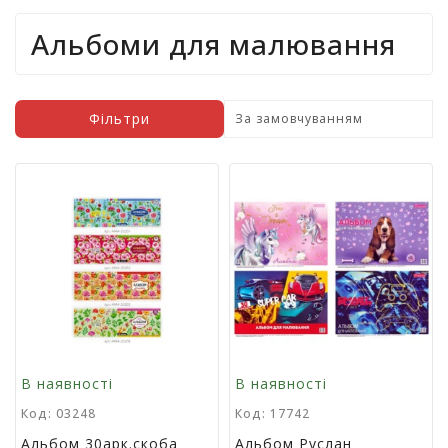
т
Альбоми для малювання
и
п
р
о
д
Фільтри
а
ж
і
в
В
с
е
д
л
я
о
В наявності
В наявності
ф
і
Код: 03248
Код: 17742
с
Альбом 30арк.скоба
Альбом Руслан