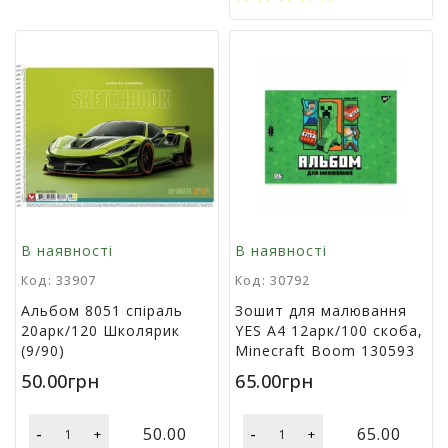
В наявності
В наявності
Код: 33907
Код: 30792
Альбом 8051 спіраль
Зошит для малювання
20арк/120 Школярик
YES А4 12арк/100 скоба,
(9/90)
Minecraft Boom 130593
50.00грн
65.00грн
-
-
50.00
65.00
+
+