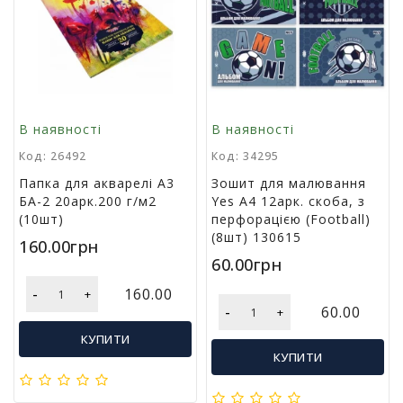
В наявності
В наявності
Код: 26492
Код: 34295
Папка для акварелі А3
Зошит для малювання
БА-2 20арк.200 г/м2
Yes А4 12арк. скоба, з
(10шт)
перфорацією (Football)
(8шт) 130615
160.00грн
60.00грн
-
160.00
+
-
60.00
+
КУПИТИ
КУПИТИ