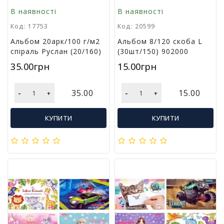
г
В наявності
В наявності
р
Код: 17753
Код: 20599
а
ш
Альбом 20арк/100 г/м2
Альбом 8/120 скоба L
к
спіраль Руслан (20/160)
(30шт/150) 902000
и
35.00грн
15.00грн
Н
-
-
35.00
15.00
а
+
+
с
т
КУПИТИ
КУПИТИ
і
л
ь
н
і
і
г
р
и