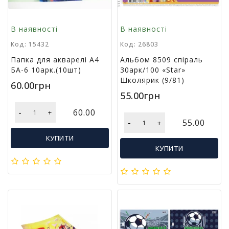
і
й
В наявності
В наявності
н
і
Код: 15432
Код: 26803
т
Папка для акварелі А4
Альбом 8509 спіраль
о
БА-6 10арк.(10шт)
30арк/100 «Star»
в
Школярик (9/81)
а
60.00грн
р
55.00грн
и
-
60.00
+
-
55.00
+
КУПИТИ
КУПИТИ