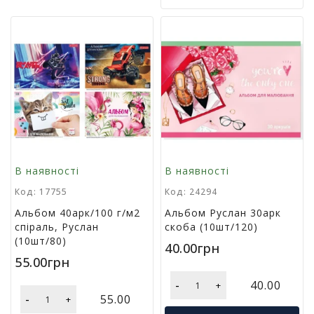
м
у
Т
о
в
а
р
и
д
л
В наявності
В наявності
я
г
Код: 17755
Код: 24294
о
Альбом 40арк/100 г/м2
Альбом Руслан 30арк
с
спіраль, Руслан
скоба (10шт/120)
п
(10шт/80)
о
40.00грн
д
55.00грн
а
-
40.00
р
+
-
55.00
с
+
т