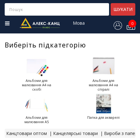
Category
ШУКАТИ
Мова
0
Н
о
в
Виберіть підкатегорію
і
н
а
д
х
о
Альбоми для
Альбоми для
малювання А4 на
малювання А4 на
д
скобі
спіралі
ж
е
н
н
я
Альбоми для
Папка для акварелі
малювання А5
Х
Канцтовари оптом
Канцелярські товари
Вироби з паперу
і