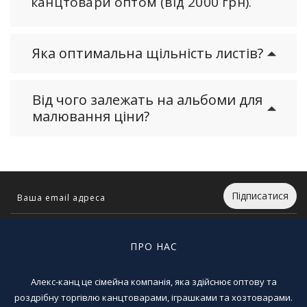
канцтовари оптом (від 2000 грн).
Яка оптимальна щільність листів?
Від чого залежать на альбоми для
малювання ціни?
Підписатися
ПРО НАС
Алекс-канц це сімейна компанія, яка здійснює оптову та
роздрібну торгівлю канцтоварами, іграшками та хозтоварами.