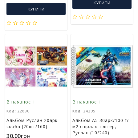
КУПИТИ
в
КУПИТИ
а
Т
о
в
а
р
и
д
о
с
в
я
т
а
В наявності
В наявності
Код: 22830
Код: 24295
Т
Альбом Руслан 20арк
Альбом А5 30арк/100 г/
о
скоба (20шт/160)
м2 спіраль. глітер,
в
Руслан (10/240)
30.00грн
а