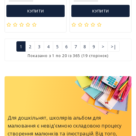
КУПИТИ
КУПИТИ
1
2
3
4
5
6
7
8
9
>
>|
Показано з 1 по 20 із 365 (19 сторінок)
Для дошкільнят, школярів альбом для
малювання є невід'ємною складовою процесу
створення малюнків та ілюстрацій. Від того,