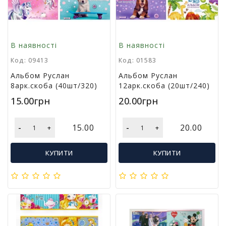
Т
в
о
р
ч
В наявності
В наявності
і
Код: 09413
Код: 01583
с
т
Альбом Руслан
Альбом Руслан
ь
8арк.скоба (40шт/320)
12арк.скоба (20шт/240)
т
15.00грн
20.00грн
а
х
о
-
-
15.00
20.00
+
+
б
і
КУПИТИ
КУПИТИ
Д
и
т
я
ч
а