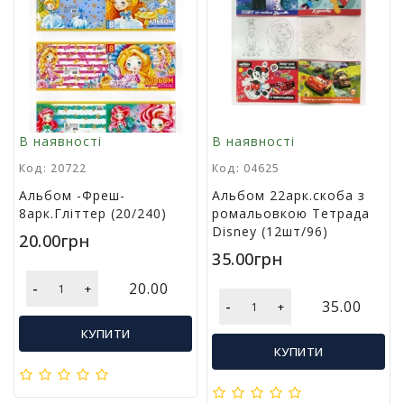
л
і
т
е
р
а
т
у
В наявності
В наявності
р
Код: 20722
Код: 04625
а
Альбом -Фреш-
Альбом 22арк.скоба з
8арк.Гліттер (20/240)
ромальовкою Тетрада
Т
Disney (12шт/96)
о
20.00грн
в
35.00грн
а
-
20.00
+
р
-
35.00
+
и
д
КУПИТИ
л
КУПИТИ
я
д
о