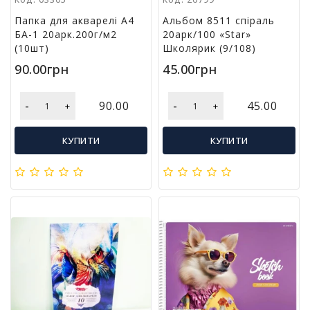
м
у
Папка для акварелі А4
Альбом 8511 спіраль
БА-1 20арк.200г/м2
20арк/100 «Star»
(10шт)
Школярик (9/108)
Х
а
90.00грн
45.00грн
р
ч
-
-
90.00
45.00
+
+
о
в
а
КУПИТИ
КУПИТИ
у
п
а
к
о
в
к
а
А
к
ц