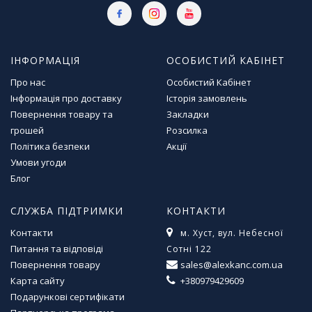
л
і
т
е
ІНФОРМАЦІЯ
ОСОБИСТИЙ КАБІНЕТ
р
а
Про нас
Особистий Кабінет
т
Інформація про доставку
Історія замовлень
у
Повернення товару та
Закладки
р
грошей
Розсилка
а
Політика безпеки
Акції
Умови угоди
Т
Блог
о
в
СЛУЖБА ПІДТРИМКИ
КОНТАКТИ
а
р
Контакти
м. Хуст, вул. Небесної
и
Питання та відповіді
Сотні 122
д
Повернення товару
sales@alexkanc.com.ua
л
я
Карта сайту
+380979429609
д
Подарункові сертифікати
о