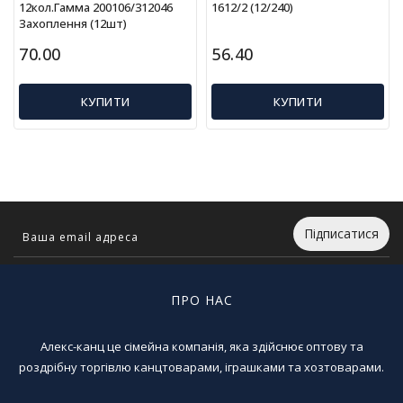
12кол.Гамма 200106/312046
1612/2 (12/240)
Т
Захоплення (12шт)
в
о
70.00
56.40
р
ч
і
КУПИТИ
КУПИТИ
с
т
ь
т
а
х
о
Підписатися
б
і
ПРО НАС
Д
и
т
Алекс-канц це сімейна компанія, яка здійснює оптову та
я
роздрібну торгівлю канцтоварами, іграшками та хозтоварами.
ч
а