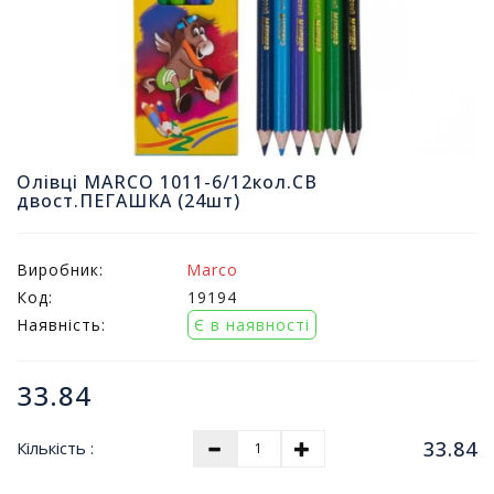
т
и
п
р
о
д
а
ж
Олівці MARCO 1011-6/12кол.СВ
і
двост.ПЕГАШКА (24шт)
в
Виробник:
Marco
В
с
Код:
19194
е
Наявність:
Є в наявності
д
л
я
33.84
о
ф
33.84
Кількість :
і
с