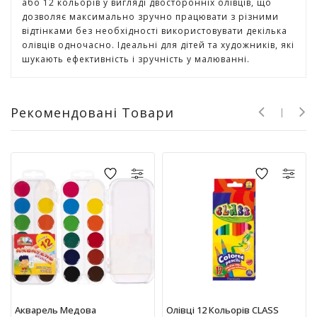
або 12 кольорів у вигляді двосторонніх олівців, що
г
дозволяє максимально зручно працювати з різними
р
відтінками без необхідності використовувати декілька
а
олівців одночасно. Ідеальні для дітей та художників, які
ш
шукають ефективність і зручність у малюванні.
к
и
Рекомендовані Товари
Н
а
с
т
і
л
ь
н
і
і
г
р
и
Акварель Медова
Олівці 12 Кольорів CLASS