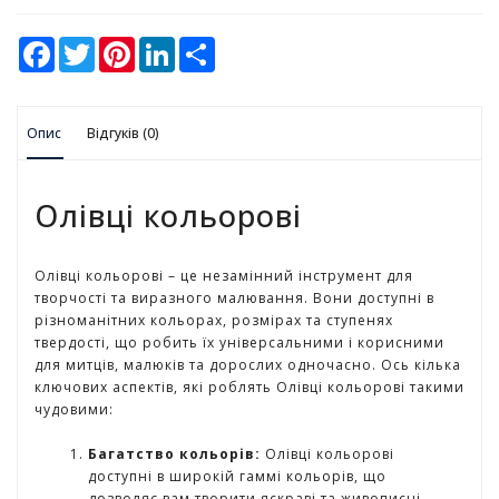
у
F
T
P
L
S
К
a
w
i
i
h
а
c
i
n
n
a
e
t
t
k
r
н
b
t
e
e
e
ц
Опис
o
Відгуків (0)
e
r
d
е
o
r
e
I
л
k
s
n
t
я
Олівці кольорові
р
с
ь
Олівці кольорові – це незамінний інструмент для
к
творчості та виразного малювання. Вони доступні в
і
різноманітних кольорах, розмірах та ступенях
т
твердості, що робить їх універсальними і корисними
о
для митців, малюків та дорослих одночасно. Ось кілька
в
ключових аспектів, які роблять Олівці кольорові такими
а
чудовими:
р
и
Багатство кольорів:
Олівці кольорові
доступні в широкій гаммі кольорів, що
І
дозволяє вам творити яскраві та живописні