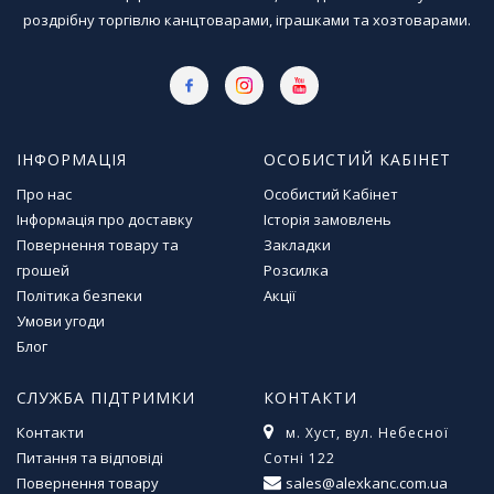
м
роздрібну торгівлю канцтоварами, іграшками та хозтоварами.
у
Т
о
в
ІНФОРМАЦІЯ
ОСОБИСТИЙ КАБІНЕТ
а
р
Про нас
Особистий Кабінет
и
Інформація про доставку
Історія замовлень
д
Повернення товару та
Закладки
л
грошей
Розсилка
я
г
Політика безпеки
Акції
о
Умови угоди
с
Блог
п
о
СЛУЖБА ПІДТРИМКИ
КОНТАКТИ
д
а
Контакти
м. Хуст, вул. Небесної
р
Питання та відповіді
Сотні 122
с
Повернення товару
sales@alexkanc.com.ua
т