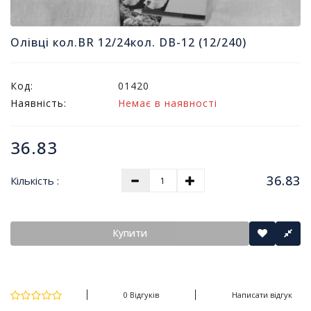
т
и
п
Олівці кол.BR 12/24кол. DB-12 (12/240)
р
о
д
Код:
01420
а
Наявність:
Немає в наявності
ж
і
в
36.83
В
36.83
Кількість :
с
е
д
л
Купити
я
о
ф
і
0 Відгуків
Написати відгук
с