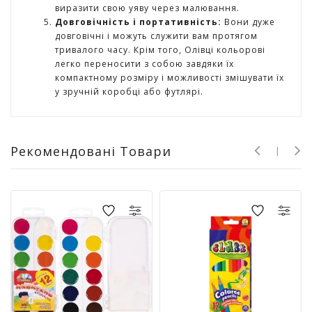
Т
виразити свою уяву через малювання.
в
Довговічність і портативність:
Вони дуже
о
довговічні і можуть служити вам протягом
р
тривалого часу. Крім того, Олівці кольорові
ч
легко переносити з собою завдяки їх
і
компактному розміру і можливості змішувати їх
с
у зручній коробці або футлярі.
т
ь
т
а
Рекомендовані Товари
х
о
б
і
Д
и
т
я
ч
а