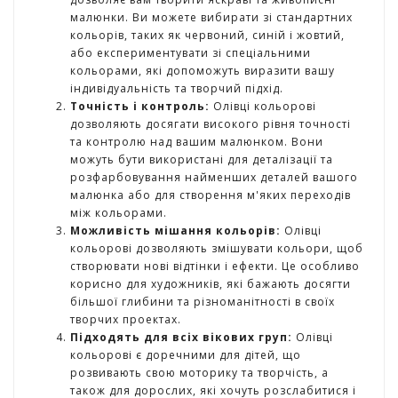
г
малюнки. Ви можете вибирати зі стандартних
р
кольорів, таких як червоний, синій і жовтий,
а
або експериментувати зі спеціальними
ш
кольорами, які допоможуть виразити вашу
к
індивідуальність та творчий підхід.
и
Точність і контроль:
Олівці кольорові
дозволяють досягати високого рівня точності
та контролю над вашим малюнком. Вони
Н
можуть бути використані для деталізації та
а
розфарбовування найменших деталей вашого
с
малюнка або для створення м'яких переходів
т
між кольорами.
і
Можливість мішання кольорів:
Олівці
л
кольорові дозволяють змішувати кольори, щоб
ь
створювати нові відтінки і ефекти. Це особливо
н
корисно для художників, які бажають досягти
і
більшої глибини та різноманітності в своїх
і
творчих проектах.
г
Підходять для всіх вікових груп:
Олівці
р
кольорові є доречними для дітей, що
и
розвивають свою моторику та творчість, а
також для дорослих, які хочуть розслабитися і