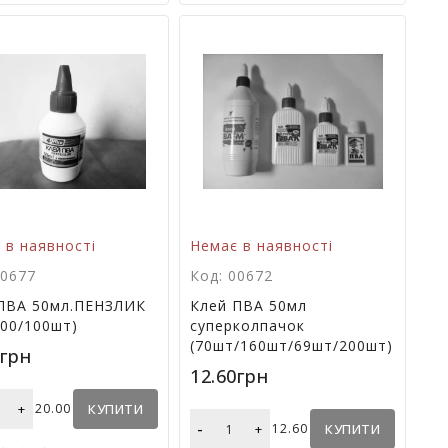
 в наявності
Немає в наявності
00677
Код: 00672
ПВА 50мл.ПЕНЗЛИК
Клей ПВА 50мл
200/100шт)
суперколпачок
(70шт/160шт/69шт/200шт)
0грн
12.60грн
+
20.00
КУПИТИ
-
+
12.60
КУПИТИ