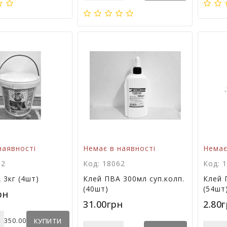
наявності
Немає в наявності
Немає
02
Код: 18062
Код: 
 3кг (4шт)
Клей ПВА 300мл суп.колп.
Клей 
(40шт)
(54шт
рн
31.00грн
2.80
+
350.00
КУПИТИ