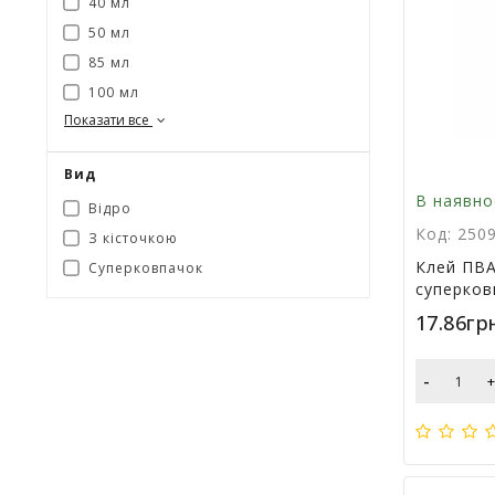
40 мл
50 мл
85 мл
100 мл
Показати все
Вид
В наявно
Відро
Код: 250
З кісточкою
Клей ПВА
Суперковпачок
суперков
17.86гр
-