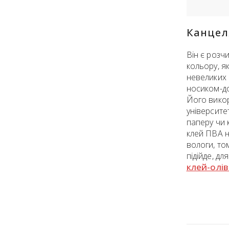
Канцел
Він є розч
кольору, я
невеликих 
носиком-д
Його викор
університе
паперу чи 
клей ПВА н
вологи, то
підійде, дл
клей-олі