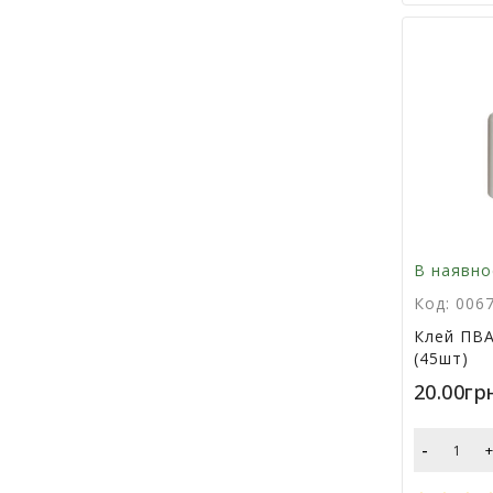
В наявно
Код: 006
Клей ПВА
(45шт)
20.00гр
-