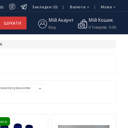
Закладки (0)
Валюта
Мова
-95
Мій Акаунт
Мій Кошик
ШУКАТИ
Вхід
0 Товар(ів) - 0.00
А
нка