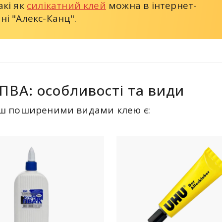
акі як
силікатний клей
можна в інтернет-
ні "Алекс-Канц".
ПВА: особливості та види
ш поширеними видами клею є: