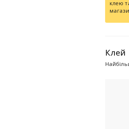
клею т
магази
Клей 
Найбіль