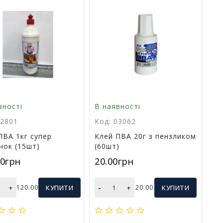
вності
В наявності
22801
Код: 03062
ПВА 1кг супер
Клей ПВА 20г з пензликом
чок (15шт)
(60шт)
00грн
20.00грн
-
+
120.00
КУПИТИ
+
20.00
КУПИТИ