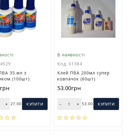
вності
В наявності
34529
Код: 01384
ПВА 35 мл з
Клей ПВА 200мл супер
иком (100шт)
ковпачок (60шт)
0грн
53.00грн
-
+
27.00
КУПИТИ
+
53.00
КУПИТИ