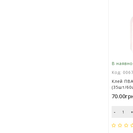
В наявно
Код: 006
Клей ПВА
(35шт/60
70.00гр
-