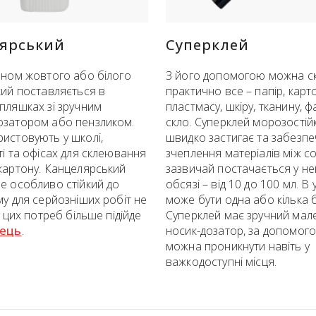
ярський
Суперклей
ином жовтого або білого
З його допомогою можна ск
кий поставляється в
практично все – папір, карт
пляшках зі зручним
пластмасу, шкіру, тканину, 
озатором або пензликом.
скло. Суперклей морозостій
истовують у школі,
швидко застигає та забезпе
ті та офісах для склеювання
зчеплення матеріалів між с
картону. Канцелярський
зазвичай постачається у н
е особливо стійкий до
обсязі – від 10 до 100 мл. В
му для серйозніших робіт не
може бути одна або кілька 
я цих потреб більше підійде
Суперклей має зручний мал
вець
.
носик-дозатор, за допомог
можна проникнути навіть у
важкодоступні місця.