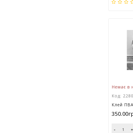
Немає в 
Код: 228
Клей ПВА
350.00г
-