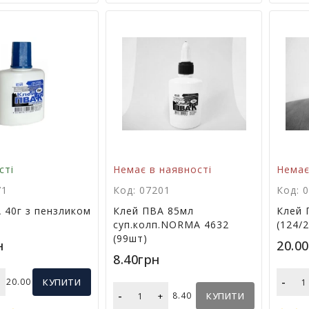
сті
Немає в наявності
Немає
71
Код: 07201
Код: 
 40г з пензликом
Клей ПВА 85мл
Клей 
суп.колп.NORMA 4632
(124/
(99шт)
н
20.0
8.40грн
-
+
20.00
КУПИТИ
-
+
8.40
КУПИТИ