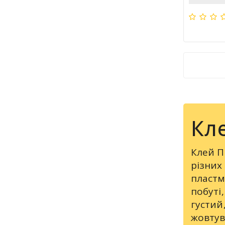
Кл
Клей П
різних
пластм
побуті,
густий
жовтув