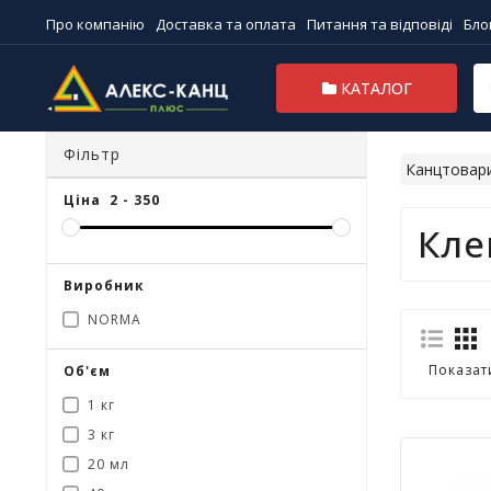
Про компанію
Доставка та оплата
Питання та відповіді
Бло
КАТАЛОГ
Фільтр
Канцтовар
Ціна
2
-
350
Кле
Виробник
NORMA
Показат
Об'єм
1 кг
3 кг
20 мл