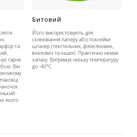
Битовий
леїти
Його використовують для
он,
склеювання паперу або поклейки
фарфор та
шпалер (текстильних, флізелінових,
кий,
вінілових та інших). Практично немає
чує гарне
запаху. Витримує низьку температуру
обою. Він
до -40°C.
евеликому
 упаковці
баночок.
енький
ою якого