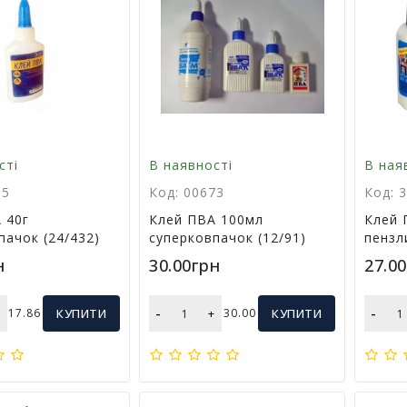
сті
В наявності
В ная
95
Код: 00673
Код: 
 40г
Клей ПВА 100мл
Клей 
пачок (24/432)
суперковпачок (12/91)
пензл
н
30.00грн
27.0
-
-
+
17.86
КУПИТИ
+
30.00
КУПИТИ