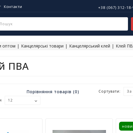
г
Контакти
+38 (067) 312-18
и оптом
Канцелярські товари
Канцелярський клей
Клей ПВ
й ПВА
Порівняння товарів (0)
Сортувати:
и
нови