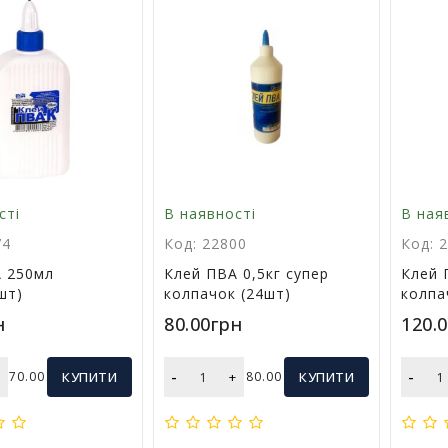
сті
В наявності
В ная
74
Код: 22800
Код: 
 250мл
Клей ПВА 0,5кг супер
Клей 
шт)
колпачок (24шт)
колпа
н
80.00грн
120.
-
-
+
70.00
КУПИТИ
+
80.00
КУПИТИ