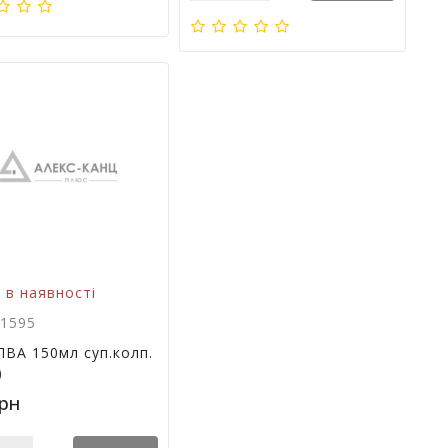
 в наявності
11595
ПВА 150мл суп.колп.
)
грн