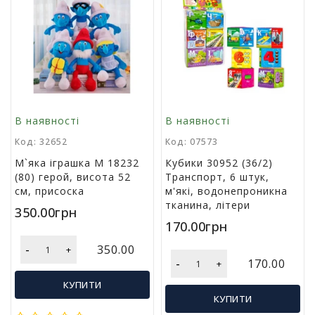
в
а
Т
о
в
а
р
В наявності
В наявності
и
Код: 32652
Код: 07573
д
о
М`яка іграшка M 18232
Кубики 30952 (36/2)
с
(80) герой, висота 52
Транспорт, 6 штук,
в
см, присоска
м'які, водонепроникна
я
тканина, літери
350.00грн
т
170.00грн
а
-
350.00
+
-
170.00
+
Т
о
КУПИТИ
в
КУПИТИ
а