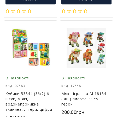
г
р
а
ш
к
и
Н
а
с
т
і
л
ь
В наявності
В наявності
н
і
Код: 07583
Код: 17558
і
Кубики 53344 (36/2) 6
Мяка іграшка M 18184
г
штук, м'які,
(300) висота: 19см,
р
водонепроникна
герой
и
тканина, літери, цифри
200.00грн