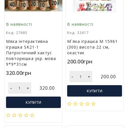
т
и
п
р
В наявності
В наявності
о
Код: 27685
Код: 32617
д
а
Мяка інтерактивна
М`яка іграшка М 15961
ж
іграшка SK21-1
(300) висота 22 см,
і
Патріотичний кактус
окастик
в
повторюшка укр. мова
200.00грн
9*9*31см
В
320.00грн
-
200.00
+
с
е
-
320.00
+
д
КУПИТИ
л
я
КУПИТИ
о
ф
і
с