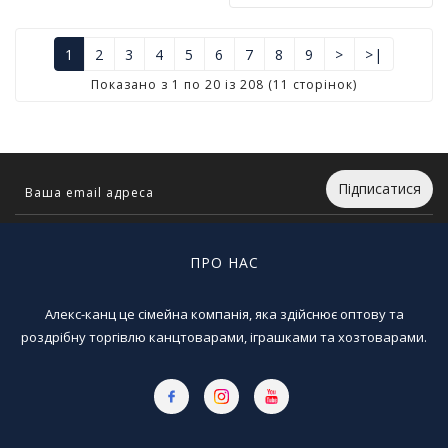
1
2
3
4
5
6
7
8
9
>
>|
Показано з 1 по 20 із 208 (11 сторінок)
Підписатися
ПРО НАС
Алекс-канц це сімейна компанія, яка здійснює оптову та
роздрібну торгівлю канцтоварами, іграшками та хозтоварами.