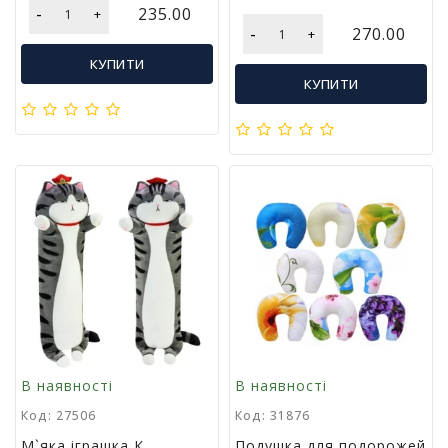
м
-
235.00
+
у
-
270.00
+
КУПИТИ
Х
КУПИТИ
а
р
ч
о
в
а
у
п
а
к
о
в
к
а
В наявності
В наявності
А
Код: 27506
Код: 31876
к
М`яка іграшка К
Подушка для подорожей
ц