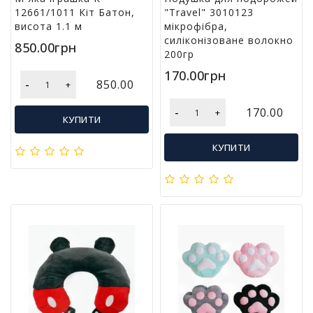
12661/1011 Кіт Батон,
"Travel" 3010123
і
висота 1.1 м
мікрофібра,
й
силіконізоване волокно
н
850.00грн
200гр
і
т
170.00грн
о
-
850.00
+
в
а
-
170.00
+
КУПИТИ
р
и
КУПИТИ