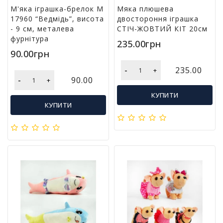
л
М'яка іграшка-брелок M
Мяка плюшева
і
17960 “Ведмідь”, висота
двостороння іграшка
т
- 9 см, металева
СТІЧ-ЖОВТИЙ КІТ 20см
е
фурнітура
235.00грн
р
90.00грн
а
т
-
235.00
+
у
-
90.00
+
р
КУПИТИ
а
КУПИТИ
Т
о
в
а
р
и
д
л
я
д
о