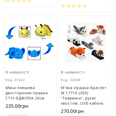
р
и
д
л
я
в
і
д
п
о
ч
и
н
к
В наявності
В наявності
у
Код: 31623
Код: 32640
т
а
Мяка плюшева
М`яка іграшка-браслет
т
двостороння іграшка
M 17710 (300)
у
СТІЧ-БДЖІЛКА 20см
“Тваринка”, рухає
р
хвостом, USB-кабель
235.00грн
и
270.00грн
з