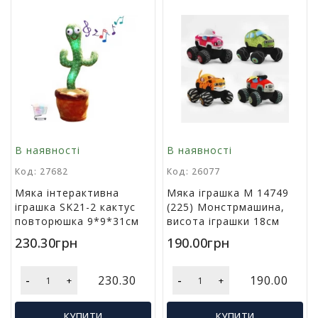
у
К
а
н
ц
е
л
я
р
В наявності
В наявності
с
ь
Код: 27682
Код: 26077
к
Мяка інтерактивна
Мяка іграшка M 14749
і
іграшка SK21-2 кактус
(225) Монстрмашина,
т
повторюшка 9*9*31см
висота іграшки 18см
о
в
230.30грн
190.00грн
а
р
и
-
-
230.30
190.00
+
+
І
КУПИТИ
КУПИТИ