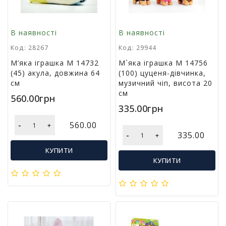
м
у
В наявності
В наявності
Т
Код: 28267
Код: 29944
о
М’яка іграшка M 14732
М`яка іграшка М 14756
в
(45) акула, довжина 64
(100) цуценя-дівчинка,
а
см
музичний чіп, висота 20
р
см
и
560.00грн
д
335.00грн
л
-
я
560.00
+
-
г
335.00
+
о
КУПИТИ
с
КУПИТИ
п
о
д
а
р
с
т