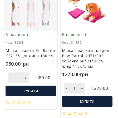
В наявності
В наявності
Код: 32941
Код: 31952
М`яка іграшка Кіт Батон
М'яка іграшка з пледом
К22135 довжина 130 см
Paw Patrol KH71/002L
собачка 60*21*36см
980.00грн
плед 115х75 см
1270.00грн
-
980.00
+
-
1270.00
+
КУПИТИ
КУПИТИ