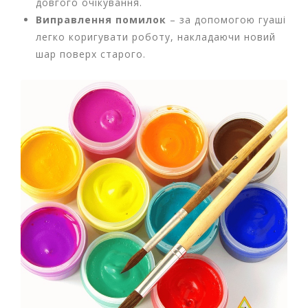
довгого очікування.
л
Виправлення помилок
– за допомогою гуаші
і
т
легко коригувати роботу, накладаючи новий
е
шар поверх старого.
р
а
т
у
р
а
Т
о
в
а
р
и
д
л
я
д
о