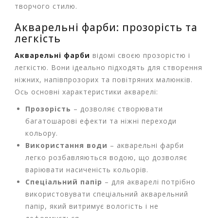
у
творчого стилю.
Акварельні фарби: прозорість та
К
а
легкість
н
ц
Акварельні фарби
відомі своєю прозорістю і
е
легкістю. Вони ідеально підходять для створення
л
ніжних, напівпрозорих та повітряних малюнків.
я
Ось основні характеристики акварелі:
р
с
Прозорість
– дозволяє створювати
ь
багатошарові ефекти та ніжні переходи
к
і
кольору.
т
Використання води
– акварельні фарби
о
легко розбавляються водою, що дозволяє
в
варіювати насиченість кольорів.
а
р
Спеціальний папір
– для акварелі потрібно
и
використовувати спеціальний акварельний
папір, який витримує вологість і не
І