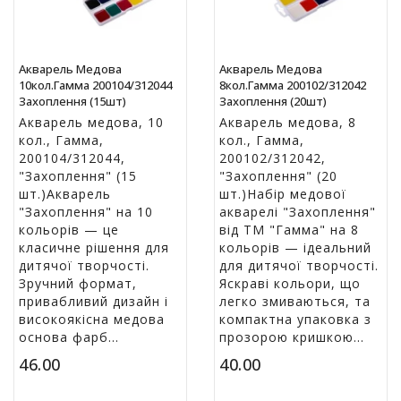
і
й
н
Акварель Медова
Акварель Медова
і
10кол.Гамма 200104/312044
8кол.Гамма 200102/312042
т
Захоплення (15шт)
Захоплення (20шт)
о
Акварель медова, 10
Акварель медова, 8
в
кол., Гамма,
кол., Гамма,
а
200104/312044,
200102/312042,
р
"Захоплення" (15
"Захоплення" (20
и
шт.)Акварель
шт.)Набір медової
"Захоплення" на 10
акварелі "Захоплення"
кольорів — це
від ТМ "Гамма" на 8
класичне рішення для
кольорів — ідеальний
дитячої творчості.
для дитячої творчості.
Зручний формат,
Яскраві кольори, що
привабливий дизайн і
легко змиваються, та
високоякісна медова
компактна упаковка з
основа фарб...
прозорою кришкою...
46.00
40.00