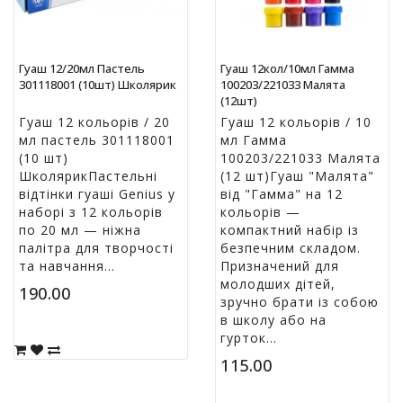
Гуаш 12/20мл Пастель
Гуаш 12кол/10мл Гамма
301118001 (10шт) Школярик
100203/221033 Малята
(12шт)
Гуаш 12 кольорів / 20
Гуаш 12 кольорів / 10
мл пастель 301118001
мл Гамма
(10 шт)
100203/221033 Малята
ШколярикПастельні
(12 шт)Гуаш "Малята"
відтінки гуаші Genius у
від "Гамма" на 12
наборі з 12 кольорів
кольорів —
по 20 мл — ніжна
компактний набір із
палітра для творчості
безпечним складом.
та навчання...
Призначений для
молодших дітей,
190.00
зручно брати із собою
в школу або на
гурток...
115.00