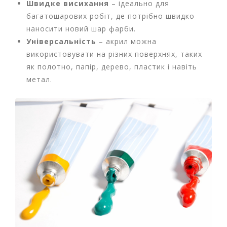
Швидке висихання
– ідеально для
в
багатошарових робіт, де потрібно швидко
а
наносити новий шар фарби.
Універсальність
– акрил можна
Т
використовувати на різних поверхнях, таких
о
в
як полотно, папір, дерево, пластик і навіть
а
метал.
р
и
д
о
с
в
я
т
а
Т
о
в
а