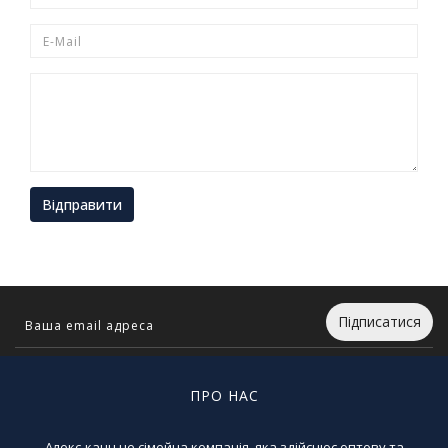
Відправити
Підписатися
ПРО НАС
Алекс-канц це сімейна компанія, яка здійснює оптову та