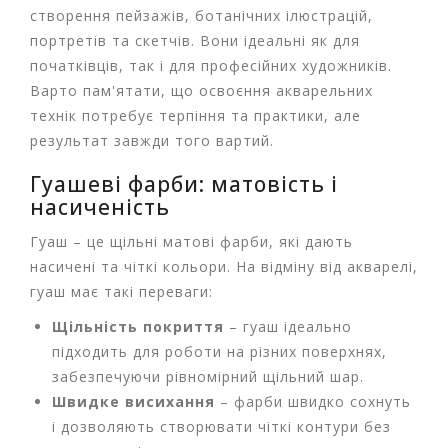
Т
створення пейзажів, ботанічних ілюстрацій,
в
портретів та скетчів. Вони ідеальні як для
о
початківців, так і для професійних художників.
р
ч
Варто пам'ятати, що освоєння акварельних
і
технік потребує терпіння та практики, але
с
результат завжди того вартий.
т
ь
Гуашеві фарби: матовість і
т
насиченість
а
х
Гуаш – це щільні матові фарби, які дають
о
насичені та чіткі кольори. На відміну від акварелі,
б
і
гуаш має такі переваги:
Щільність покриття
– гуаш ідеально
Д
підходить для роботи на різних поверхнях,
и
забезпечуючи рівномірний щільний шар.
т
я
Швидке висихання
– фарби швидко сохнуть
ч
і дозволяють створювати чіткі контури без
а