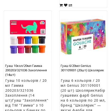
Гуаш 10кол/20мл Гамма
Гуаш 6/20мл Genius
200203/321036 Захоплення
301109001 (20шт) Школярик
(14шт)
Гуаш 10 кольорів / 20
Гуаш 6 кольорів / 20
мл Гамма
мл Genius 301109001
200203/321036
(20 шт) ШколярикНабір
Захоплення (14
гуашевих фарб Genius
шт)Гуаш "Захоплення"
на 6 кольорів по 20 мл,
від ТМ "Гамма" з 10
бренд "Школярик" —
кольорів у банках по
якісні фарби для