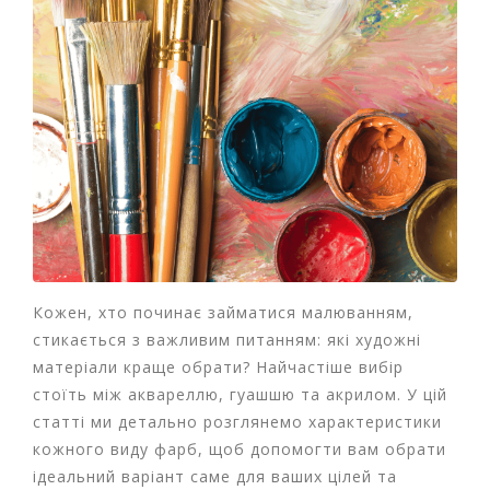
т
и
п
р
о
д
а
ж
і
в
В
с
Кожен, хто починає займатися малюванням,
е
д
стикається з важливим питанням: які художні
л
матеріали краще обрати? Найчастіше вибір
я
стоїть між аквареллю, гуашшю та акрилом. У цій
о
статті ми детально розглянемо характеристики
ф
і
кожного виду фарб, щоб допомогти вам обрати
с
ідеальний варіант саме для ваших цілей та