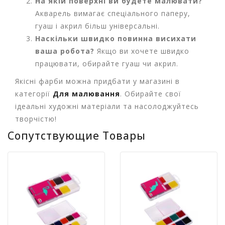
На якій поверхні ви будете малювати?
м
у
Акварель вимагає спеціального паперу,
гуаш і акрил більш універсальні.
Х
Наскільки швидко повинна висихати
а
ваша робота?
Якщо ви хочете швидко
р
працювати, обирайте гуаш чи акрил.
ч
о
Якісні фарби можна придбати у магазині в
в
категорії
Для малювання
. Обирайте свої
а
ідеальні художні матеріали та насолоджуйтесь
у
п
творчістю!
а
Сопутствующие Товары
к
о
в
к
а
А
к
ц