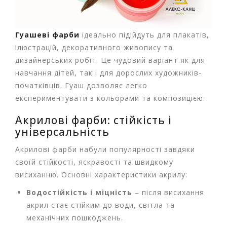
м
у
Гуашеві фарби
ідеально підійдуть для плакатів,
Т
ілюстрацій, декоративного живопису та
о
дизайнерських робіт. Це чудовий варіант як для
в
навчання дітей, так і для дорослих художників-
а
р
початківців. Гуаш дозволяє легко
и
експериментувати з кольорами та композицією.
д
л
Акрилові фарби: стійкість і
я
універсальність
г
о
Акрилові фарби набули популярності завдяки
с
своїй стійкості, яскравості та швидкому
п
висиханню. Основні характеристики акрилу:
о
д
Водостійкість і міцність
– після висихання
а
акрил стає стійким до води, світла та
р
с
механічних пошкоджень.
т