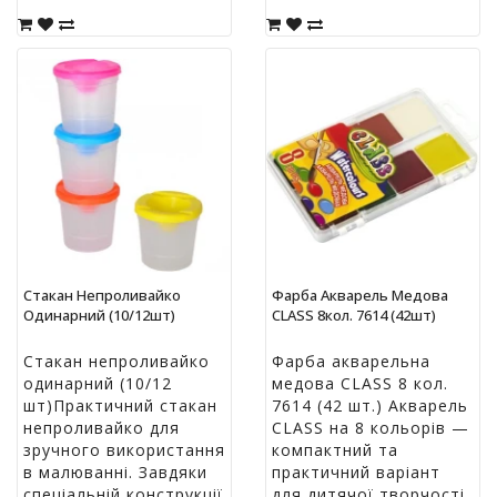
Стакан Непроливайко
Фарба Акварель Медова
Одинарний (10/12шт)
CLASS 8кол. 7614 (42шт)
Стакан непроливайко
Фарба акварельна
одинарний (10/12
медова CLASS 8 кол.
шт)Практичний стакан
7614 (42 шт.) Акварель
непроливайко для
CLASS на 8 кольорів —
зручного використання
компактний та
в малюванні. Завдяки
практичний варіант
спеціальній конструкції
для дитячої творчості.