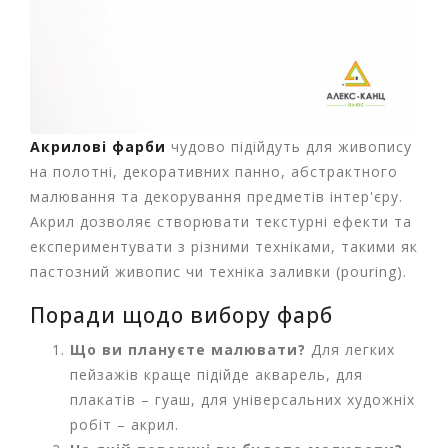
р
и
д
л
я
в
і
Акрилові фарби
чудово підійдуть для живопису
д
на полотні, декоративних панно, абстрактного
п
о
малювання та декорування предметів інтер'єру.
ч
Акрил дозволяє створювати текстурні ефекти та
и
експериментувати з різними техніками, такими як
н
пастозний живопис чи техніка заливки (pouring).
к
у
Поради щодо вибору фарб
т
а
Що ви плануєте малювати?
Для легких
т
у
пейзажів краще підійде акварель, для
р
плакатів – гуаш, для універсальних художніх
и
робіт – акрил.
з