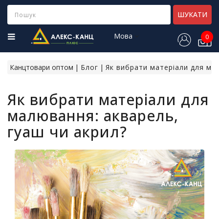
Category
ШУКАТИ
Мова
0
Н
о
в
Канцтовари оптом
Блог
Як вибрати матеріали для мал
і
н
Як вибрати матеріали для
а
д
малювання: акварель,
х
о
гуаш чи акрил?
д
ж
е
н
н
я
Х
і