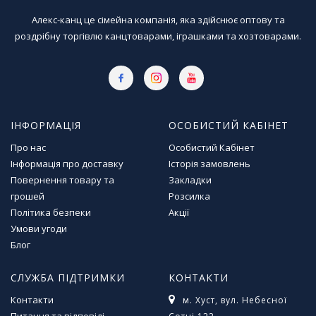
у
Алекс-канц це сімейна компанія, яка здійснює оптову та
роздрібну торгівлю канцтоварами, іграшками та хозтоварами.
К
а
н
ц
е
л
я
ІНФОРМАЦІЯ
ОСОБИСТИЙ КАБІНЕТ
р
Про нас
Особистий Кабінет
с
ь
Інформація про доставку
Історія замовлень
к
Повернення товару та
Закладки
і
грошей
Розсилка
т
Політика безпеки
Акції
о
Умови угоди
в
Блог
а
р
и
СЛУЖБА ПІДТРИМКИ
КОНТАКТИ
Контакти
м. Хуст, вул. Небесної
І