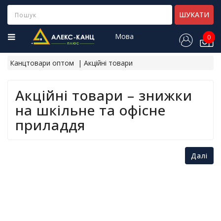
Category
ШУКАТИ
Мова
0
Н
о
Канцтовари оптом
Акційні товари
в
і
н
Акційні товари – знижки
а
на шкільне та офісне
д
х
приладдя
о
д
ж
е
Далі
н
н
я
Х
і